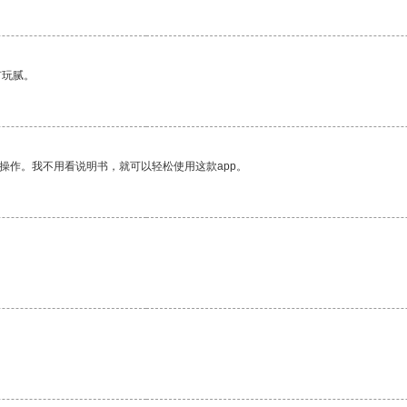
有玩腻。
操作。我不用看说明书，就可以轻松使用这款app。