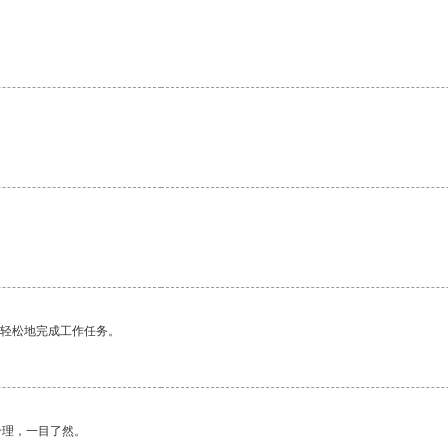
。
更轻松地完成工作任务。
合理，一目了然。