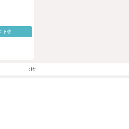
PC下载
排行