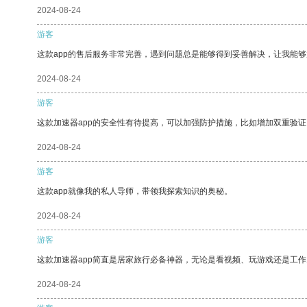
2024-08-24
游客
这款app的售后服务非常完善，遇到问题总是能够得到妥善解决，让我能
2024-08-24
游客
这款加速器app的安全性有待提高，可以加强防护措施，比如增加双重验证
2024-08-24
游客
这款app就像我的私人导师，带领我探索知识的奥秘。
2024-08-24
游客
这款加速器app简直是居家旅行必备神器，无论是看视频、玩游戏还是工
2024-08-24