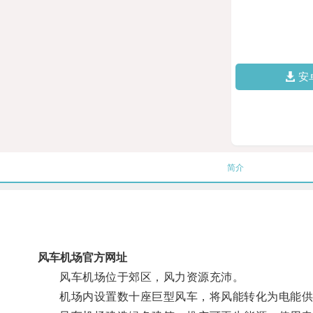
安
简介
风车机场官方网址
风车机场位于郊区，风力资源充沛。
机场内设置数十座巨型风车，将风能转化为电能供