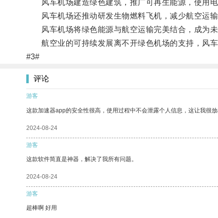
风车机场建造绿色建筑，推广可再生能源，使用电
风车机场还推动研发生物燃料飞机，减少航空运输
风车机场将绿色能源与航空运输完美结合，成为未
航空业的可持续发展离不开绿色机场的支持，风车
#3#
评论
游客
这款加速器app的安全性很高，使用过程中不会泄露个人信息，这让我很
2024-08-24
游客
这款软件简直是神器，解决了我所有问题。
2024-08-24
游客
超棒啊 好用