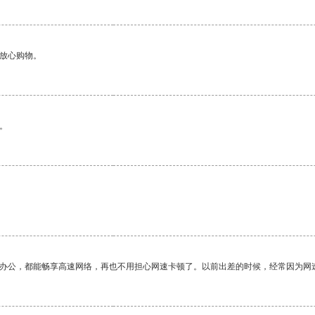
够放心购物。
。
作办公，都能畅享高速网络，再也不用担心网速卡顿了。以前出差的时候，经常因为网