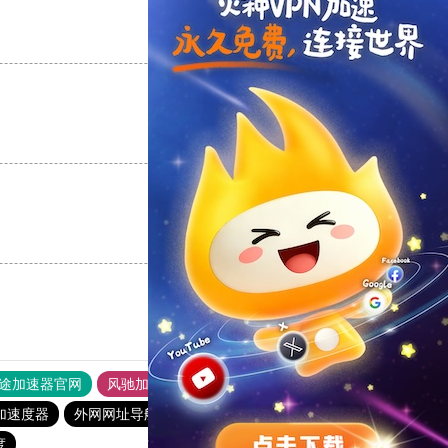
支持
[0]
反对
[0]
支持
[0]
反对
[0]
支持
[0]
反对
[0]
途加速器官网
风驰加速器
旋风加速器
加速度器
外网网址导航
软件中心
雷霆加速
狂飙加速器
度