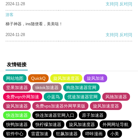
2024-11-28
支持
[0]
反对
[0]
游客
梯子神器，ins随便看，美美哒！
2024-11-28
支持
[0]
反对
[0]
友情链接
网站地图
QuickQ
旋风加速度器
旋风加速
坚果加速器
tiktok加速器
狗急加速器官网
免费vqn外网加速
小蓝鸟
优途加速器官网
风驰加速器
旋风加速器
免费vps加速器外网苹果版
旋风加速度器
快连加速器
快连加速器官网入口
原子加速器
快鸭加速器
快柠檬加速器
旋风加速度器
外网网址导航
软件中心
雷霆加速
狂飙加速器
哔咔漫画
小美