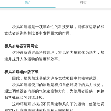
简介
排行
极风加速器是一项革命性的科技突破，能够在运动员和
竞技者的训练和比赛中发挥巨大的作用。
极风加速器官网网址
这种设备通过高科技原理，将风的力量转化为动力，加
速并提升人体运动的速度和效率。
极风加速器pc版下载
因此，极风加速器成为许多竞技项目中的秘密武器。
极风加速器使用的原理是模拟自然环境中的风力状况，
通过调整设备内部的气流速度和方向，为使用者提供一种超
越常规体验的训练环境。
这种环境可以模拟不同风速和风向下的运动，使运动员
在实际比赛中更好地适应各种不同的情况。