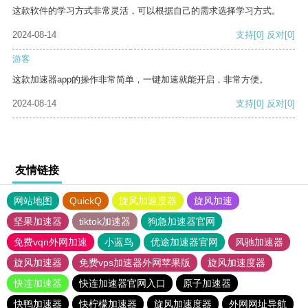
这款软件的学习方式非常灵活，可以根据自己的需求选择学习方式。
2024-08-14
支持
[0]
反对
[0]
游客
这款加速器app的操作非常简单，一键加速就能开启，非常方便。
2024-08-14
支持
[0]
反对
[0]
友情链接
网站地图
QuickQ
旋风加速度器
旋风加速
坚果加速器
tiktok加速器
狗急加速器官网
免费vqn外网加速
小蓝鸟
优途加速器官网
风驰加速器
旋风加速器
免费vps加速器外网苹果版
旋风加速度器
快连加速器
快连加速器官网入口
原子加速器
快鸭加速器
快柠檬加速器
旋风加速度器
外网网址导航