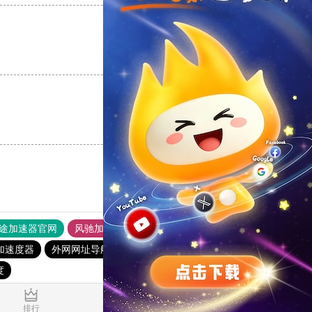
支持
[0]
反对
[0]
支持
[0]
反对
[0]
途加速器官网
风驰加速器
旋风加速器
加速度器
外网网址导航
软件中心
雷霆加速
狂飙加速器
度
0.016186s
排行
推荐