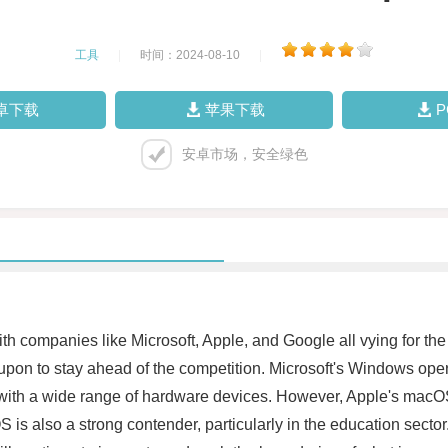
工具
|
时间：2024-08-10
|
卓下载
苹果下载
安卓市场，安全绿色
 companies like Microsoft, Apple, and Google all vying for the
on to stay ahead of the competition. Microsoft's Windows oper
ty with a wide range of hardware devices. However, Apple's macOS
is also a strong contender, particularly in the education sector