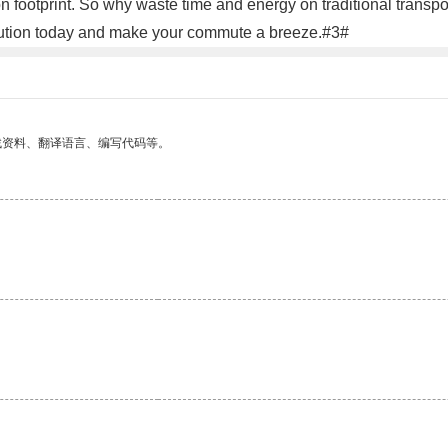
on footprint. So why waste time and energy on traditional trans
lution today and make your commute a breeze.#3#
找资料、翻译语言、编写代码等。