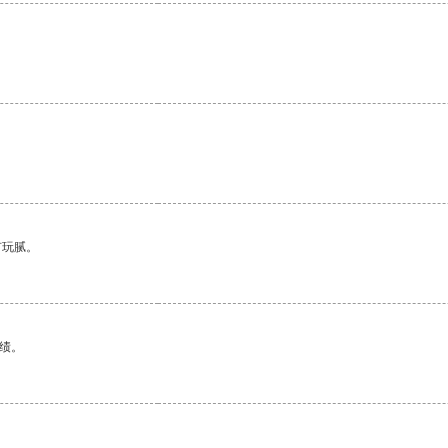
。
有玩腻。
绩。