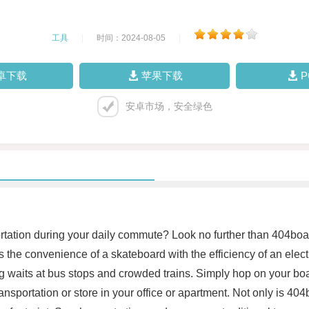
工具
|
时间：2024-08-05
|
卓下载
苹果下载
安卓市场，安全绿色
portation during your daily commute? Look no further than 404boa
the convenience of a skateboard with the efficiency of an electri
aits at bus stops and crowded trains. Simply hop on your board
ansportation or store in your office or apartment. Not only is 404