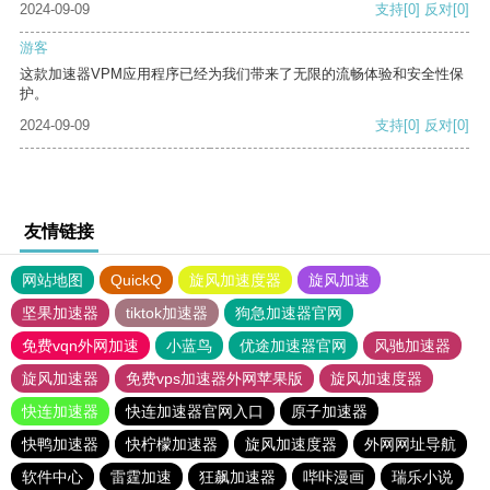
2024-09-09
支持
[0]
反对
[0]
游客
这款加速器VPM应用程序已经为我们带来了无限的流畅体验和安全性保
护。
2024-09-09
支持
[0]
反对
[0]
友情链接
网站地图
QuickQ
旋风加速度器
旋风加速
坚果加速器
tiktok加速器
狗急加速器官网
免费vqn外网加速
小蓝鸟
优途加速器官网
风驰加速器
旋风加速器
免费vps加速器外网苹果版
旋风加速度器
快连加速器
快连加速器官网入口
原子加速器
快鸭加速器
快柠檬加速器
旋风加速度器
外网网址导航
软件中心
雷霆加速
狂飙加速器
哔咔漫画
瑞乐小说