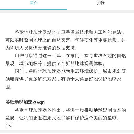
简介
排行
谷歌地球加速器结合了卫星遥感技术和人工智能算法，
可以实时监测地球上的自然灾害、气候变化等重要信息，并
为科研人员提供更准确的数据支持。
用户可以通过这一工具，在家门口探寻世界各地的自然
景观、城市地标等，提供了全新的地球观测体验。
同时，谷歌地球加速器也为生态环境保护、城市规划等
领域提供了更多解决方案，有助于人类更好地保护地球家
园。
谷歌地球加速器vqn
谷歌地球加速器的推出，将进一步推动地球观测技术的
发展，让我们更近在咫尺地了解和保护这个美丽的星球。
#3#