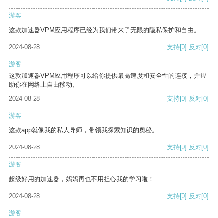
游客
这款加速器VPM应用程序已经为我们带来了无限的隐私保护和自由。
2024-08-28
支持
[0]
反对
[0]
游客
这款加速器VPM应用程序可以给你提供最高速度和安全性的连接，并帮
助你在网络上自由移动。
2024-08-28
支持
[0]
反对
[0]
游客
这款app就像我的私人导师，带领我探索知识的奥秘。
2024-08-28
支持
[0]
反对
[0]
游客
超级好用的加速器，妈妈再也不用担心我的学习啦！
2024-08-28
支持
[0]
反对
[0]
游客