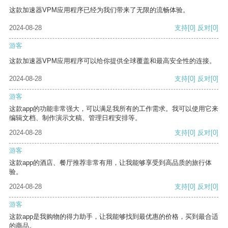
这款加速器VPM应用程序已经为我们带来了无限的流畅体验。
2024-08-28
支持
[0]
反对
[0]
游客
这款加速器VPM应用程序可以给你提供全球覆盖和最高安全性的连接。
2024-08-28
支持
[0]
反对
[0]
游客
这款app的功能非常强大，可以满足我所有的工作需求。我可以使用它来
编辑文档、制作演示文稿、管理日程安排等。
2024-08-28
支持
[0]
反对
[0]
游客
这款app的酒店、餐厅推荐非常有用，让我能够享受到高品质的旅行体
验。
2024-08-28
支持
[0]
反对
[0]
游客
这款app是我购物的得力助手，让我能够找到最优惠的价格，买到最合适
的商品。