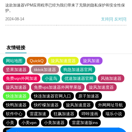
这款加速器VPM应用程序已经为我们带来了无限的隐私保护和安全性保
护。
2024-08-14
支持
[0]
反对
[0]
友情链接
网站地图
QuickQ
旋风加速度器
旋风加速
坚果加速器
tiktok加速器
狗急加速器官网
免费vqn外网加速
小蓝鸟
优途加速器官网
风驰加速器
旋风加速器
免费vps加速器外网苹果版
旋风加速度器
快连加速器
快连加速器官网入口
原子加速器
快鸭加速器
快柠檬加速器
旋风加速度器
外网网址导航
软件中心
雷霆加速
狂飙加速器
哔咔漫画
瑞乐小说
小美
小美vpn
小美加速器
雷霆加速版ins
雷霆加速下载
雷霆加速
海鸥加速器下载
海鸥加速度